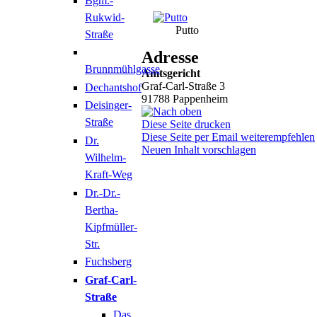
Bgm.-
Rukwid-
Putto
Straße
Adresse
Brunnmühlgasse
Amtsgericht
Graf-Carl-Straße 3
Dechantshof
91788
Pappenheim
Deisinger-
Straße
Diese Seite drucken
Diese Seite per Email weiterempfehlen
Dr.
Neuen Inhalt vorschlagen
Wilhelm-
Kraft-Weg
Dr.-Dr.-
Bertha-
Kipfmüller-
Str.
Fuchsberg
Graf-Carl-
Straße
Das