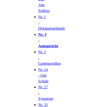
Alte
Schloss
Nr. 1
-
Dekanatsgebäude
Nr. 3
-
Amtsgericht
.
Nr. 3
-
Gartenpavillon
Nr. 14
- Alte
Schule
Nr. 27
-
Synagoge
Nr. 35