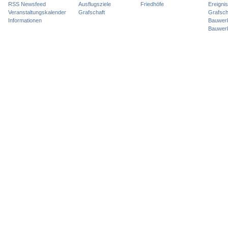
RSS Newsfeed
Ausflugsziele
Friedhöfe
Ereigni
Veranstaltungskalender
Grafschaft
Grafsch
Informationen
Bauwer
Bauwer