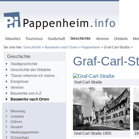
Geschichte
Aktuelles
Tourismus
Grafschaft
Vereine
Ortsteile
Me
Sie sind hier:
Geschichte
>
Bauwerke nach Orten
>
Pappenheim
> Graf-Carl-Straße >
Geschichte
Graf-Carl-S
Stadtgeschichte
Geschichte der Ortsteile
"Daran erkenne ich meine...
Ereignisse
Graf-Carl-Straße
Vereine
Bauwerke von A-Z
Bauwerke nach Orten
Bieswang
Geislohe
Göhren
Neudorf
Niederpappenheim
Graf-Carl Straße 1955
18
Ochsenhart