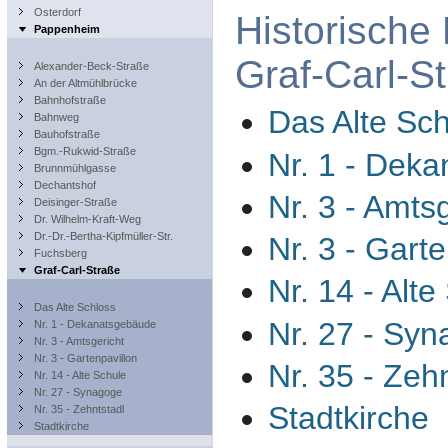
Osterdorf
Historische
Pappenheim
Graf-Carl-S
Alexander-Beck-Straße
An der Altmühlbrücke
Bahnhofstraße
Das Alte Sc
Bahnweg
Bauhofstraße
Bgm.-Rukwid-Straße
Nr. 1 - Dek
Brunnmühlgasse
Dechantshof
Nr. 3 - Amts
Deisinger-Straße
Dr. Wilhelm-Kraft-Weg
Dr.-Dr.-Bertha-Kipfmüller-Str.
Nr. 3 - Gart
Fuchsberg
Graf-Carl-Straße
Nr. 14 - Alte
Das Alte Schloss
Nr. 27 - Sy
Nr. 1 - Dekanatsgebäude
Nr. 3 - Amtsgericht
Nr. 3 - Gartenpavillon
Nr. 35 - Zeh
Nr. 14 - Alte Schule
Nr. 27 - Synagoge
Stadtkirche
Nr. 35 - Zehntstadl
Stadtkirche