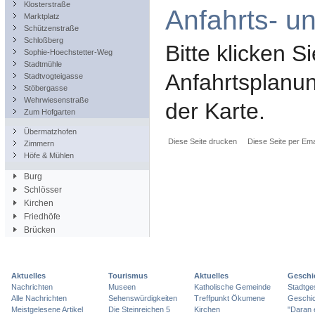
Klosterstraße
Anfahrts- u
Marktplatz
Schützenstraße
Schloßberg
Bitte klicken Si
Sophie-Hoechstetter-Weg
Stadtmühle
Anfahrtsplanun
Stadtvogteigasse
Stöbergasse
Wehrwiesenstraße
der Karte.
Zum Hofgarten
Übermatzhofen
Diese Seite drucken
Diese Seite per Ema
Zimmern
Höfe & Mühlen
Burg
Schlösser
Kirchen
Friedhöfe
Brücken
Aktuelles
Tourismus
Aktuelles
Geschi
Nachrichten
Museen
Katholische Gemeinde
Stadtge
Alle Nachrichten
Sehenswürdigkeiten
Treffpunkt Ökumene
Geschic
Meistgelesene Artikel
Die Steinreichen 5
Kirchen
"Daran 