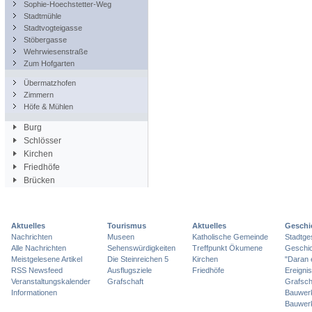
Sophie-Hoechstetter-Weg
Stadtmühle
Stadtvogteigasse
Stöbergasse
Wehrwiesenstraße
Zum Hofgarten
Übermatzhofen
Zimmern
Höfe & Mühlen
Burg
Schlösser
Kirchen
Friedhöfe
Brücken
Aktuelles
Tourismus
Aktuelles
Geschi
Nachrichten
Museen
Katholische Gemeinde
Stadtge
Alle Nachrichten
Sehenswürdigkeiten
Treffpunkt Ökumene
Geschic
Meistgelesene Artikel
Die Steinreichen 5
Kirchen
"Daran 
RSS Newsfeed
Ausflugsziele
Friedhöfe
Ereigni
Veranstaltungskalender
Grafschaft
Grafsch
Informationen
Bauwer
Bauwer