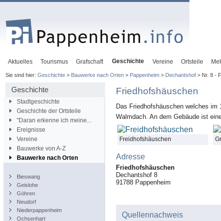
Geschichte
Aktuelles
Tourismus
Grafschaft
Vereine
Ortsteile
Me
Sie sind hier:
Geschichte
>
Bauwerke nach Orten
>
Pappenheim
>
Dechantshof
> Nr. 8 -
Geschichte
Friedhofshäuschen
Stadtgeschichte
Das Friedhofshäuschen welches im 18
Geschichte der Ortsteile
Walmdach. An dem Gebäude ist eine 
"Daran erkenne ich meine...
Ereignisse
Freidhofshäuschen
Gr
Vereine
Bauwerke von A-Z
Adresse
Bauwerke nach Orten
Friedhofshäuschen
Dechantshof 8
Bieswang
91788
Pappenheim
Geislohe
Göhren
Neudorf
Niederpappenheim
Quellennachweis
Ochsenhart