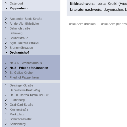
Bildnachweis:
Tobias Kreißl (Frie
Osterdorf
Pappenheim
Literaturnachweis:
Bayerisches L
Alexander-Beck-Straße
An der Altmühlbrücke
Diese Seite drucken
Diese Seite per Ema
Bahnhofstraße
Bahnweg
Bauhofstraße
Bgm.-Rukwid-Straße
Brunnmühlgasse
Dechantshof
Nr. 4-6 - Wohnstallhaus
Nr. 8 - Friedhofshäuschen
St. Gallus Kirche
Friedhof Pappenheim
Deisinger-Straße
Dr. Wilhelm-Kraft-Weg
Dr.-Dr.-Bertha-Kipfmüller-Str.
Fuchsberg
Graf-Carl-Straße
Klosterstraße
Marktplatz
Schützenstraße
Schloßberg