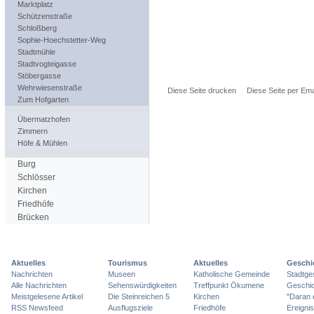
Marktplatz
Schützenstraße
Schloßberg
Sophie-Hoechstetter-Weg
Stadtmühle
Stadtvogteigasse
Stöbergasse
Wehrwiesenstraße
Diese Seite drucken
Diese Seite per Ema
Zum Hofgarten
Übermatzhofen
Zimmern
Höfe & Mühlen
Burg
Schlösser
Kirchen
Friedhöfe
Brücken
Aktuelles
Tourismus
Aktuelles
Geschi
Nachrichten
Museen
Katholische Gemeinde
Stadtge
Alle Nachrichten
Sehenswürdigkeiten
Treffpunkt Ökumene
Geschic
Meistgelesene Artikel
Die Steinreichen 5
Kirchen
"Daran 
RSS Newsfeed
Ausflugsziele
Friedhöfe
Ereigni