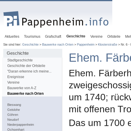
Geschichte
Aktuelles
Tourismus
Grafschaft
Vereine
Ortsteile
Me
Sie sind hier:
Geschichte
>
Bauwerke nach Orten
>
Pappenheim
>
Klosterstraße
> Nr. 6 -
Geschichte
Ehem. Färb
Stadtgeschichte
Geschichte der Ortsteile
Ehem. Färberha
"Daran erkenne ich meine...
Ereignisse
zweigeschossi
Vereine
Bauwerke von A-Z
Bauwerke nach Orten
um 1740; rück
Bieswang
mit offenen T
Geislohe
Göhren
Das um 1700 e
Neudorf
Niederpappenheim
Ochsenhart