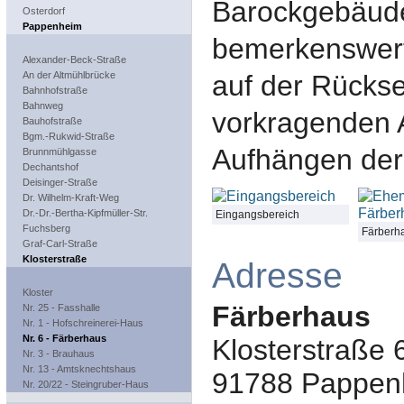
Barockgebäude
Osterdorf
Pappenheim
bemerkens­wer
Alexander-Beck-Straße
auf der Rückse
An der Altmühlbrücke
Bahnhofstraße
Bahnweg
vorkragenden
Bauhofstraße
Bgm.-Rukwid-Straße
Aufhängen der 
Brunnmühlgasse
Dechantshof
Deisinger-Straße
Dr. Wilhelm-Kraft-Weg
Dr.-Dr.-Bertha-Kipfmüller-Str.
Eingangsbereich
Fuchsberg
Färberh
Graf-Carl-Straße
Klosterstraße
Adresse
Kloster
Färberhaus
Nr. 25 - Fasshalle
Nr. 1 - Hofschreinerei-Haus
Nr. 6 - Färberhaus
Klosterstraße 
Nr. 3 - Brauhaus
Nr. 13 - Amtsknechtshaus
91788
Pappen
Nr. 20/22 - Steingruber-Haus