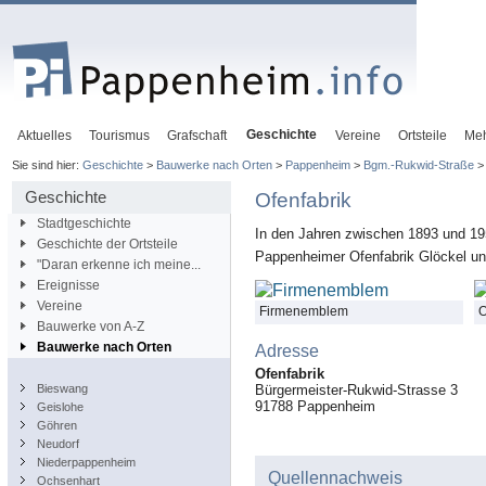
Geschichte
Aktuelles
Tourismus
Grafschaft
Vereine
Ortsteile
Me
Sie sind hier:
Geschichte
>
Bauwerke nach Orten
>
Pappenheim
>
Bgm.-Rukwid-Straße
> 
Geschichte
Ofenfabrik
Stadtgeschichte
In den Jahren zwischen 1893 und 195
Geschichte der Ortsteile
Pappenheimer Ofenfabrik Glöckel u
"Daran erkenne ich meine...
Ereignisse
Vereine
Firmenemblem
O
Bauwerke von A-Z
Bauwerke nach Orten
Adresse
Ofenfabrik
Bieswang
Bürgermeister-Rukwid-Strasse 3
91788
Pappenheim
Geislohe
Göhren
Neudorf
Niederpappenheim
Quellennachweis
Ochsenhart