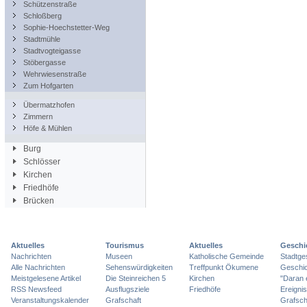
Schützenstraße
Schloßberg
Sophie-Hoechstetter-Weg
Stadtmühle
Stadtvogteigasse
Stöbergasse
Wehrwiesenstraße
Zum Hofgarten
Übermatzhofen
Zimmern
Höfe & Mühlen
Burg
Schlösser
Kirchen
Friedhöfe
Brücken
Aktuelles
Tourismus
Aktuelles
Geschi
Nachrichten
Museen
Katholische Gemeinde
Stadtge
Alle Nachrichten
Sehenswürdigkeiten
Treffpunkt Ökumene
Geschic
Meistgelesene Artikel
Die Steinreichen 5
Kirchen
"Daran 
RSS Newsfeed
Ausflugsziele
Friedhöfe
Ereigni
Veranstaltungskalender
Grafschaft
Grafsch