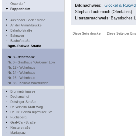
Osterdorf
Bildnachweis:
Glöckel & Rukw
Pappenheim
Stephan Lauterbach (Ofenfabrik)
Literaturnachweis:
Bayerisches L
Alexander-Beck-Straße
An der Altmühlbrücke
Bahnhofstraße
Diese Seite drucken
Diese Seite per Ema
Bahnweg
Bauhofstraße
Bgm.-Rukwid-Straße
Nr. 3 - Ofenfabrik
Nr. 6 - Gasthaus "Goldener Löw...
Nr. 12 - Wohnhaus
Nr. 14 - Wohnhaus
Nr. 16 - Wohnhaus
Nr. 36 - Kolonie Waldfrieden
Brunnmühlgasse
Dechantshof
Deisinger-Straße
Dr. Wilhelm-Kraft-Weg
Dr.-Dr.-Bertha-Kipfmüller-Str.
Fuchsberg
Graf-Carl-Straße
Klosterstraße
Marktplatz