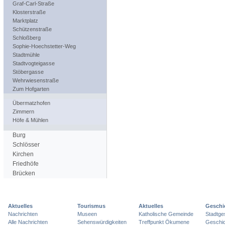
Graf-Carl-Straße
Klosterstraße
Marktplatz
Schützenstraße
Schloßberg
Sophie-Hoechstetter-Weg
Stadtmühle
Stadtvogteigasse
Stöbergasse
Wehrwiesenstraße
Zum Hofgarten
Übermatzhofen
Zimmern
Höfe & Mühlen
Burg
Schlösser
Kirchen
Friedhöfe
Brücken
Aktuelles
Tourismus
Aktuelles
Geschi
Nachrichten
Museen
Katholische Gemeinde
Stadtge
Alle Nachrichten
Sehenswürdigkeiten
Treffpunkt Ökumene
Geschic