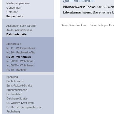
Quellennachweis
Niederpappenheim
Bildnachweis:
Tobias Kreißl (Wo
Ochsenhart
Literaturnachweis:
Bayerisches L
Osterdorf
Pappenheim
Diese Seite drucken
Diese Seite per Ema
Alexander-Beck-Straße
An der Altmühlbrücke
Bahnhofstraße
Steinkreuze
Nr. 11 - Walmdachhaus
Nr. 16 - Fachwerk-Villa
Nr. 20 - Wohnhaus
Nr. 28/30 - Wohnhaus
Nr. 38/40 - Wohnhaus
Nr. 60 - Bahnhof
Bahnweg
Bauhofstraße
Bgm.-Rukwid-Straße
Brunnmühlgasse
Dechantshof
Deisinger-Straße
Dr. Wilhelm-Kraft-Weg
Dr.-Dr.-Bertha-Kipfmüller-Str.
Fuchsberg