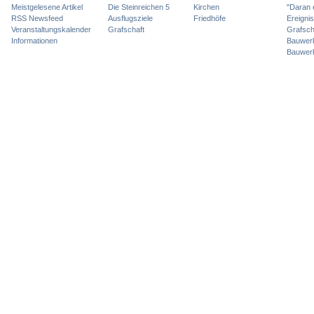
Meistgelesene Artikel
Die Steinreichen 5
Kirchen
"Daran 
RSS Newsfeed
Ausflugsziele
Friedhöfe
Ereigni
Veranstaltungskalender
Grafschaft
Grafsch
Informationen
Bauwer
Bauwer