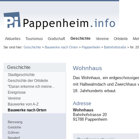
Geschichte
Aktuelles
Tourismus
Grafschaft
Vereine
Ortsteile
Me
Sie sind hier:
Geschichte
>
Bauwerke nach Orten
>
Pappenheim
>
Bahnhofstraße
> Nr. 2
Geschichte
Wohnhaus
Stadtgeschichte
Das Wohnhaus, ein erdgeschossige
Geschichte der Ortsteile
mit Halbwalmdach und Zwerchhaus 
"Daran erkenne ich meine...
18. Jahrhunderts erbaut.
Ereignisse
Vereine
Adresse
Bauwerke von A-Z
Wohnhaus
Bauwerke nach Orten
Bahnhofstrasse 20
91788
Pappenheim
Bieswang
Geislohe
Göhren
Neudorf