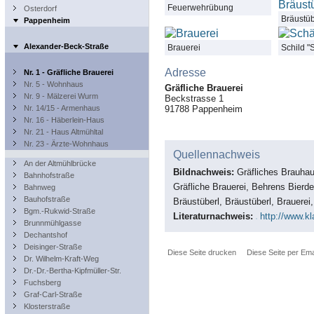
Feuerwehrübung
Osterdorf
Bräustüb
Pappenheim
Alexander-Beck-Straße
Brauerei
Schild "
Adresse
Nr. 1 - Gräfliche Brauerei
Nr. 5 - Wohnhaus
Gräfliche Brauerei
Nr. 9 - Mälzerei Wurm
Beckstrasse 1
91788
Pappenheim
Nr. 14/15 - Armenhaus
Nr. 16 - Häberlein-Haus
Nr. 21 - Haus Altmühltal
Nr. 23 - Ärzte-Wohnhaus
Quellennachweis
An der Altmühlbrücke
Bildnachweis:
Gräfliches Brauhau
Bahnhofstraße
Gräfliche Brauerei, Behrens Bierd
Bahnweg
Bauhofstraße
Bräustüberl, Bräustüberl, Brauere
Bgm.-Rukwid-Straße
Literaturnachweis:
http://www.k
Brunnmühlgasse
Dechantshof
Deisinger-Straße
Diese Seite drucken
Diese Seite per Ema
Dr. Wilhelm-Kraft-Weg
Dr.-Dr.-Bertha-Kipfmüller-Str.
Fuchsberg
Graf-Carl-Straße
Klosterstraße