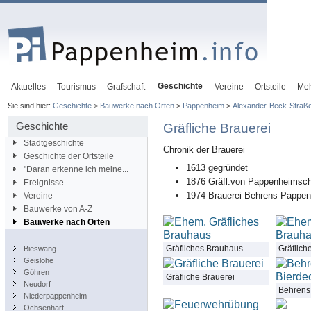
Geschichte
Aktuelles
Tourismus
Grafschaft
Vereine
Ortsteile
Me
Sie sind hier:
Geschichte
>
Bauwerke nach Orten
>
Pappenheim
>
Alexander-Beck-Straß
Geschichte
Gräfliche Brauerei
Stadtgeschichte
Chronik der Brauerei
Geschichte der Ortsteile
1613 gegründet
"Daran erkenne ich meine...
1876 Gräfl.von Pappenheimsch
Ereignisse
1974 Brauerei Behrens Pappe
Vereine
Bauwerke von A-Z
Bauwerke nach Orten
Gräfliches Brauhaus
Gräflich
Bieswang
Geislohe
Göhren
Gräfliche Brauerei
Neudorf
Behrens
Niederpappenheim
Ochsenhart