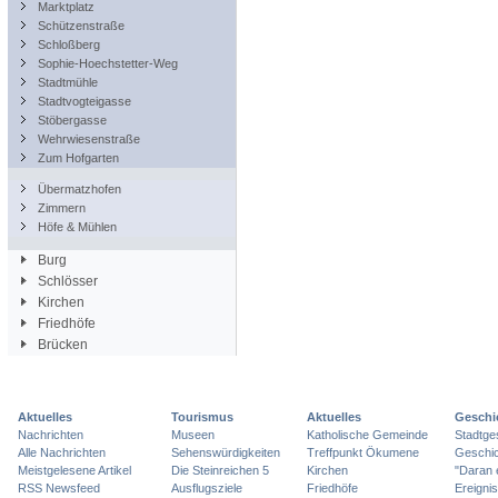
Marktplatz
Schützenstraße
Schloßberg
Sophie-Hoechstetter-Weg
Stadtmühle
Stadtvogteigasse
Stöbergasse
Wehrwiesenstraße
Zum Hofgarten
Übermatzhofen
Zimmern
Höfe & Mühlen
Burg
Schlösser
Kirchen
Friedhöfe
Brücken
Aktuelles
Tourismus
Aktuelles
Geschi
Nachrichten
Museen
Katholische Gemeinde
Stadtge
Alle Nachrichten
Sehenswürdigkeiten
Treffpunkt Ökumene
Geschic
Meistgelesene Artikel
Die Steinreichen 5
Kirchen
"Daran 
RSS Newsfeed
Ausflugsziele
Friedhöfe
Ereigni