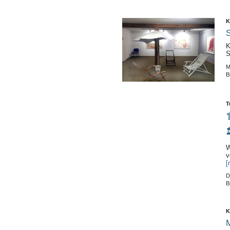
K
K
S
M
B
T


W
v
[
D
B
K
M