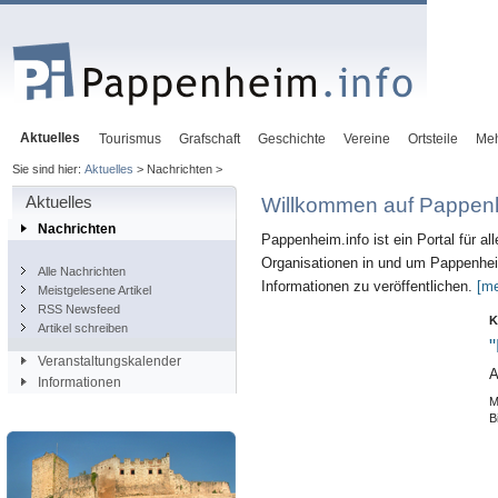
Aktuelles
Tourismus
Grafschaft
Geschichte
Vereine
Ortsteile
Me
Sie sind hier:
Aktuelles
> Nachrichten >
Aktuelles
Willkommen auf Pappenh
Nachrichten
Pappenheim.info ist ein Portal für al
Organisationen in und um Pappenheim
Alle Nachrichten
Informationen zu veröffentlichen.
[me
Meistgelesene Artikel
RSS Newsfeed
K
Artikel schreiben
"
Veranstaltungskalender
A
Informationen
M
B