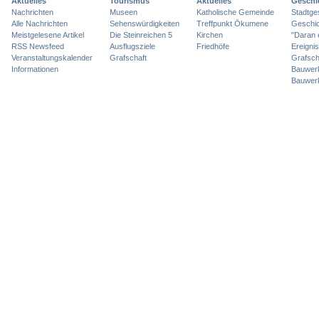
Aktuelles
Tourismus
Aktuelles
Geschi
Nachrichten
Museen
Katholische Gemeinde
Stadtge
Alle Nachrichten
Sehenswürdigkeiten
Treffpunkt Ökumene
Geschic
Meistgelesene Artikel
Die Steinreichen 5
Kirchen
"Daran 
RSS Newsfeed
Ausflugsziele
Friedhöfe
Ereigni
Veranstaltungskalender
Grafschaft
Grafsch
Informationen
Bauwer
Bauwer