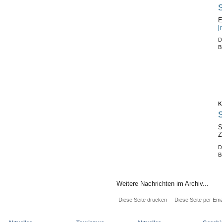
S
E
[
D
B
K
S
S
Z
D
B
Weitere Nachrichten im Archiv...
Diese Seite drucken
Diese Seite per Ema