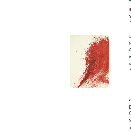
T
B
D
B
K
S
V
M
B
K
G
M
D