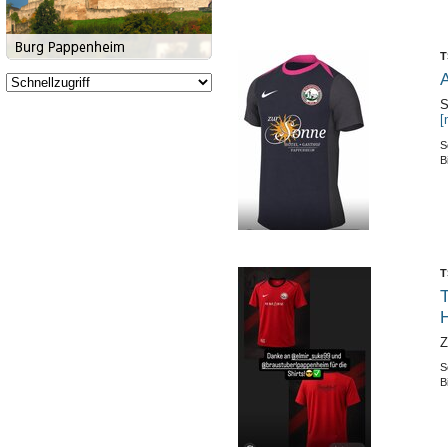
T
A
S
[
S
B
T
T
Z
S
B