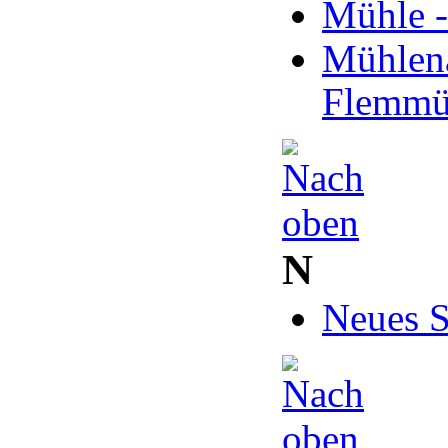
Mühle 
Mühlena
Flemmü
N
Neues S