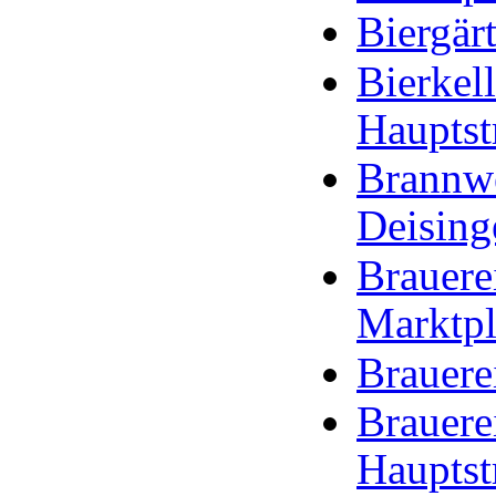
Biergär
Bierkell
Hauptst
Brannwe
Deising
Brauerei
Marktpl
Brauere
Brauerei
Hauptst