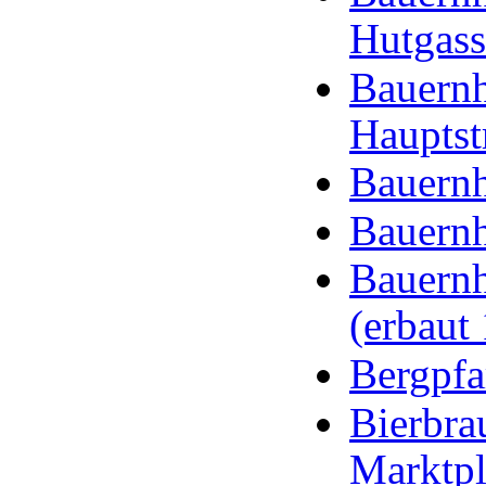
Hutgass
Bauernh
Hauptst
Bauernh
Bauernh
Bauernh
(erbaut 
Bergpfa
Bierbra
Marktpl