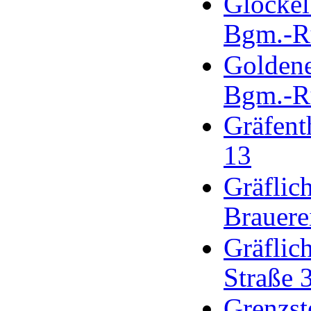
Glöckel
Bgm.-R
Goldene
Bgm.-R
Gräfent
13
Gräflic
Brauere
Gräflic
Straße 
Grenzst