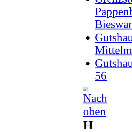
Pappenh
Bieswa
Gutshau
Mittelm
Gutshau
56
H