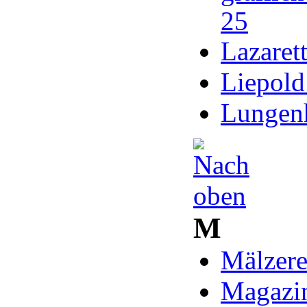
25
Lazaret
Liepold
Lungenh
M
Mälzere
Magazin