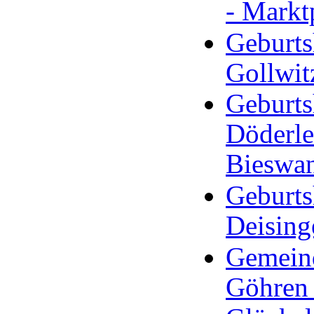
- Markt
Geburts
Gollwit
Geburts
Döderle
Bieswa
Geburts
Deising
Gemeind
Göhren