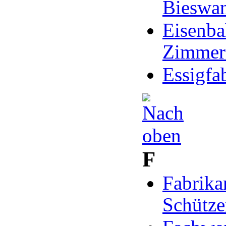
Bieswa
Eisenba
Zimmer
Essigfa
F
Fabrika
Schütze