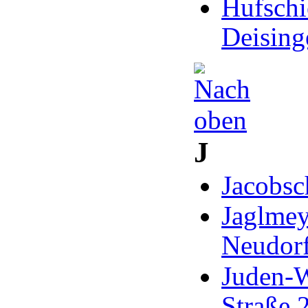
Hufschi
Deising
J
Jacobsc
Jaglmey
Neudorf
Juden-W
Straße 