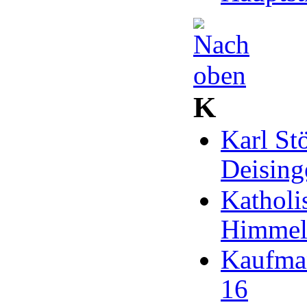
K
Karl St
Deising
Katholi
Himmelf
Kaufman
16