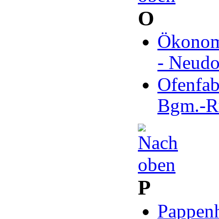
O
Ökonomi
- Neudo
Ofenfab
Bgm.-R
P
Pappenh