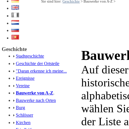
Sie sind hier:
Geschichte
> Bauwerke von A-Z >
Geschichte
Bauwerk
Stadtgeschichte
Geschichte der Ortsteile
Auf dieser
"Daran erkenne ich meine...
Ereignisse
historisc
Vereine
alphabetis
Bauwerke von A-Z
.
Bauwerke nach Orten
wählen Si
Burg
Schlösser
der Liste a
Kirchen