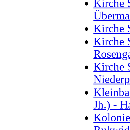
Kirche S
Überma
Kirche 
Kirche S
Rosenga
Kirche 
Nieder
Kleinba
Jh.) - 
Kolonie
Rukwid