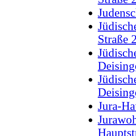
Judensc
Jüdisch
Straße 
Jüdisch
Deising
Jüdisch
Deising
Jura-Ha
Jurawoh
Hauptst