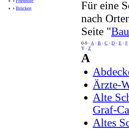
Friedhöfe
Für eine 
Brücken
nach Orten
Seite "
Bau
0-9
·
A
·
B
·
C
·
D
·
E
·
F
Y
·
Z
A
Abdecke
Ärzte-W
Alte Sc
Graf-Ca
Altes S