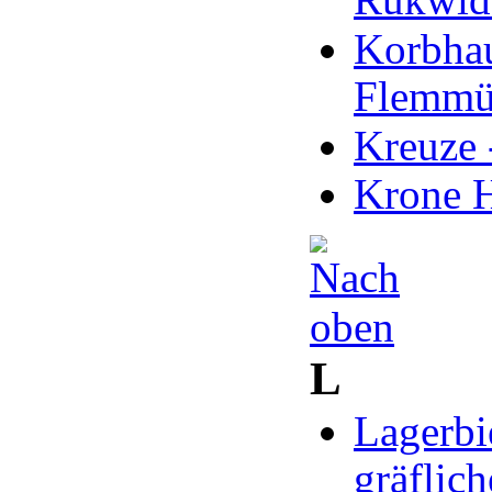
Korbhau
Flemmü
Kreuze 
Krone H
L
Lagerbi
gräflich