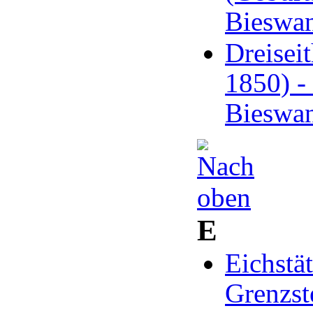
Bieswa
Dreiseit
1850) -
Bieswa
E
Eichstä
Grenzst