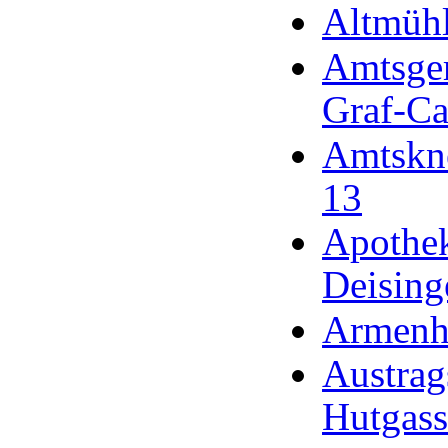
Altmüh
Amtsger
Graf-Ca
Amtskne
13
Apothek
Deising
Armenha
Austrag
Hutgass