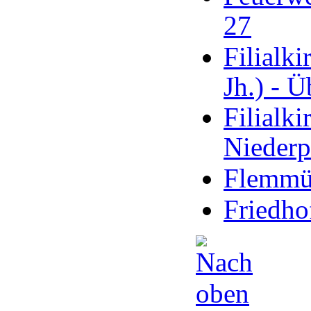
27
Filialki
Jh.) - 
Filialki
Nieder
Flemmüh
Friedho