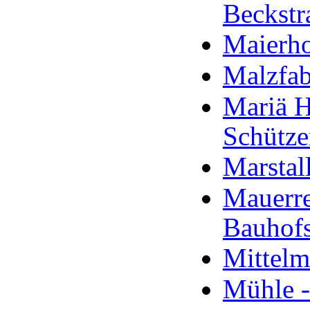
Beckstr
Maierho
Malzfab
Mariä H
Schütze
Marstal
Mauerre
Bauhofs
Mittelm
Mühle -