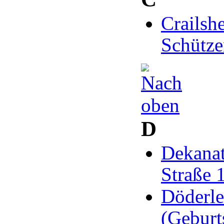
Crailsh
Schütze
D
Dekanat
Straße 
Döderle
(Geburt