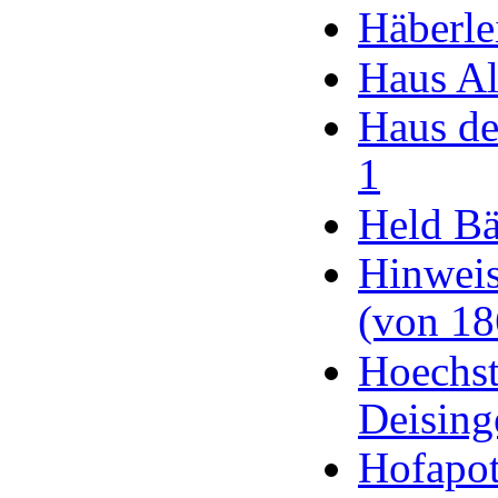
Häberle
Haus Al
Haus de
1
Held Bä
Hinweis
(von 18
Hoechst
Deising
Hofapot