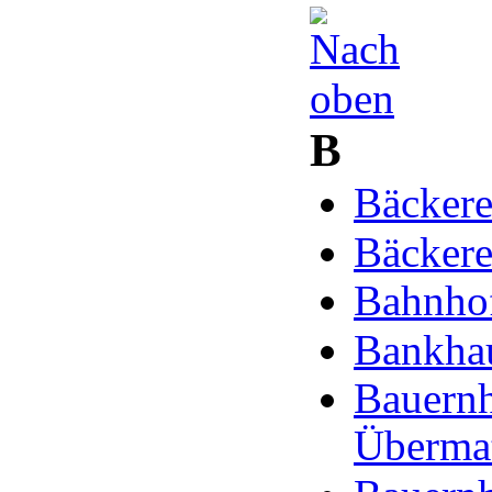
B
Bäckere
Bäckere
Bahnhof
Bankhau
Bauernh
Überma