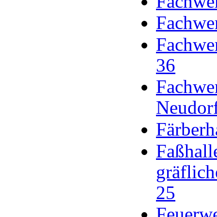
Fachwer
Fachwer
Fachwer
36
Fachwerk
Neudor
Färberh
Faßhall
gräflich
25
Feuerwe