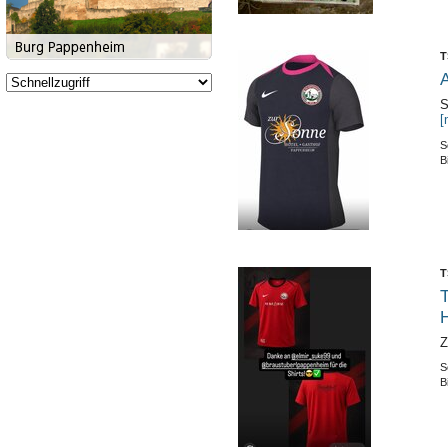
T
A
S
[
S
B
T
T
Z
S
B