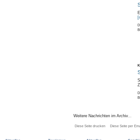
S
E
[
D
B
K
S
S
Z
D
B
Weitere Nachrichten im Archiv...
Diese Seite drucken
Diese Seite per Ema