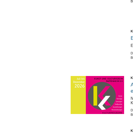
B
K
E
E
D
B
K
A
e
N
K
D
B
K