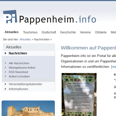
Aktuelles
Tourismus
Grafschaft
Geschichte
Vereine
Ortsteile
Me
Sie sind hier:
Aktuelles
> Nachrichten >
Aktuelles
Willkommen auf Pappenh
Nachrichten
Pappenheim.info ist ein Portal für al
Organisationen in und um Pappenheim
Alle Nachrichten
Informationen zu veröffentlichen.
[me
Meistgelesene Artikel
RSS Newsfeed
K
Artikel schreiben
"
Veranstaltungskalender
A
Informationen
M
B