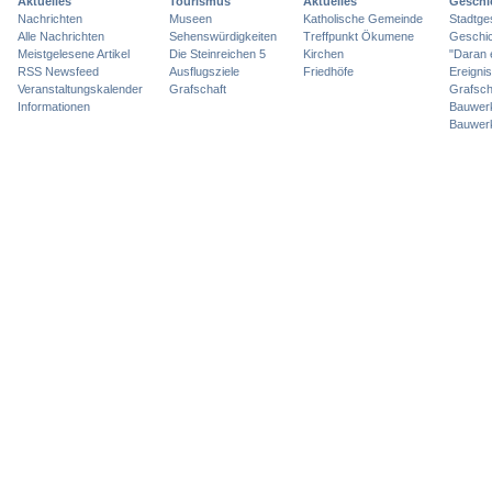
Aktuelles
Tourismus
Aktuelles
Geschi
Nachrichten
Museen
Katholische Gemeinde
Stadtge
Alle Nachrichten
Sehenswürdigkeiten
Treffpunkt Ökumene
Geschic
Meistgelesene Artikel
Die Steinreichen 5
Kirchen
"Daran 
RSS Newsfeed
Ausflugsziele
Friedhöfe
Ereigni
Veranstaltungskalender
Grafschaft
Grafsch
Informationen
Bauwer
Bauwer