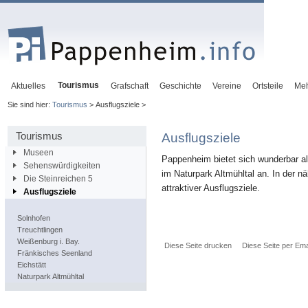
Tourismus
Aktuelles
Grafschaft
Geschichte
Vereine
Ortsteile
Me
Sie sind hier:
Tourismus
> Ausflugsziele >
Tourismus
Ausflugsziele
Museen
Pappenheim bietet sich wunderbar al
Sehenswürdigkeiten
im Naturpark Altmühltal an. In der 
Die Steinreichen 5
attraktiver Ausflugsziele.
Ausflugsziele
Solnhofen
Treuchtlingen
Weißenburg i. Bay.
Diese Seite drucken
Diese Seite per Ema
Fränkisches Seenland
Eichstätt
Naturpark Altmühltal