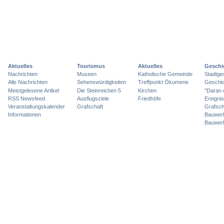
Aktuelles
Tourismus
Aktuelles
Geschi
Nachrichten
Museen
Katholische Gemeinde
Stadtge
Alle Nachrichten
Sehenswürdigkeiten
Treffpunkt Ökumene
Geschic
Meistgelesene Artikel
Die Steinreichen 5
Kirchen
"Daran 
RSS Newsfeed
Ausflugsziele
Friedhöfe
Ereigni
Veranstaltungskalender
Grafschaft
Grafsch
Informationen
Bauwer
Bauwer