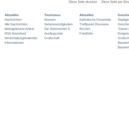
Diese Seite drucken
Diese Seite per Ema
Aktuelles
Tourismus
Aktuelles
Geschi
Nachrichten
Museen
Katholische Gemeinde
Stadtge
Alle Nachrichten
Sehenswürdigkeiten
Treffpunkt Ökumene
Geschic
Meistgelesene Artikel
Die Steinreichen 5
Kirchen
"Daran 
RSS Newsfeed
Ausflugsziele
Friedhöfe
Ereigni
Veranstaltungskalender
Grafschaft
Grafsch
Informationen
Bauwer
Bauwer