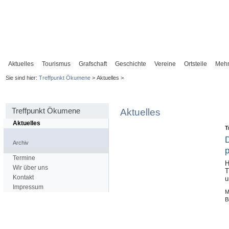
Aktuelles
Tourismus
Grafschaft
Geschichte
Vereine
Ortsteile
Meh
Sie sind hier:
Treffpunkt Ökumene
> Aktuelles >
Treffpunkt Ökumene
Aktuelles
Aktuelles
T
D
Archiv
p
Termine
H
Wir über uns
T
Kontakt
u
Impressum
M
B