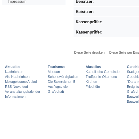
Beisitzer:
Impressum
Beisitzer:
Kassenprüfer:
Kassenprüfer:
Diese Seite drucken
Diese Seite per Ema
Aktuelles
Tourismus
Aktuelles
Geschi
Nachrichten
Museen
Katholische Gemeinde
Stadtge
Alle Nachrichten
Sehenswürdigkeiten
Treffpunkt Ökumene
Geschic
Meistgelesene Artikel
Die Steinreichen 5
Kirchen
"Daran 
RSS Newsfeed
Ausflugsziele
Friedhöfe
Ereigni
Veranstaltungskalender
Grafschaft
Grafsch
Informationen
Bauwer
Bauwer