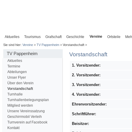
Vereine
Aktuelles
Tourismus
Grafschaft
Geschichte
Ortsteile
Meh
Sie sind hier:
Vereine
>
TV Pappenheim
> Vorstandschaft >
TV Pappenheim
Vorstandschaft
Aktuelles
1. Vorsitzender:
Termine
Abteilungen
2. Vorsitzender:
Unser Flyer
Über den Verein
3. Vorsitzender:
Vorstandschaft
Turnhalle
4. Vorsitzender:
Turnhallenbelegungsplan
Ehrenvorsitzender:
Mitglied werden
Unsere Vereinssatzung
Schriftführer:
Geschirrmobil Verleih
Turnverein auf Facebook
Beisitzer:
Kontakt