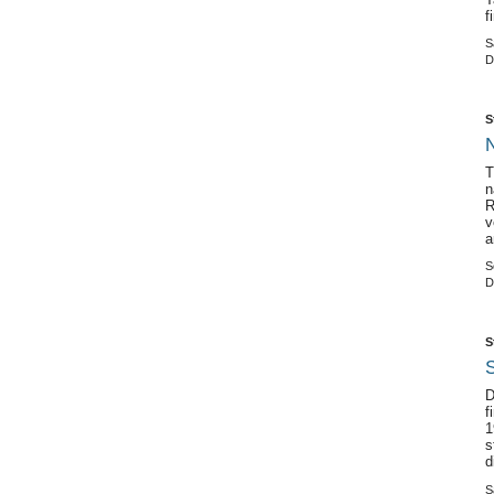
f
S
D
S
N
T
n
R
v
a
S
D
S
S
D
f
1
s
d
S