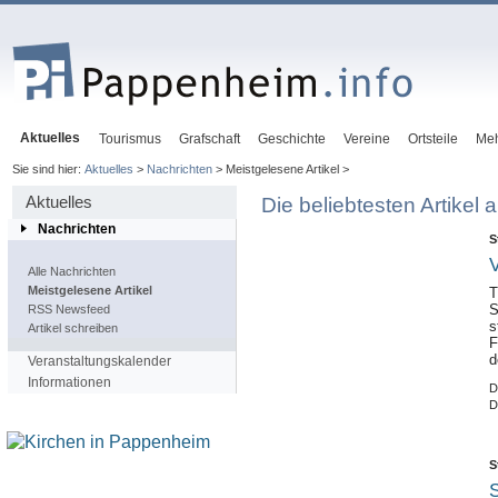
Aktuelles
Tourismus
Grafschaft
Geschichte
Vereine
Ortsteile
Me
Sie sind hier:
Aktuelles
>
Nachrichten
> Meistgelesene Artikel >
Aktuelles
Die beliebtesten Artikel
Nachrichten
S
V
Alle Nachrichten
Meistgelesene Artikel
T
S
RSS Newsfeed
s
Artikel schreiben
F
d
Veranstaltungskalender
Informationen
D
D
S
S