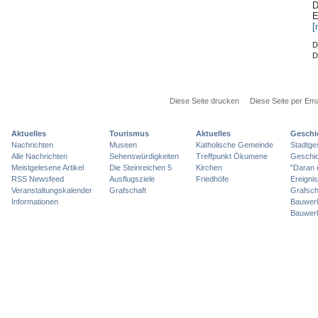
D
E
[
D
D
Diese Seite drucken
Diese Seite per Ema
Aktuelles
Tourismus
Aktuelles
Geschi
Nachrichten
Museen
Katholische Gemeinde
Stadtge
Alle Nachrichten
Sehenswürdigkeiten
Treffpunkt Ökumene
Geschic
Meistgelesene Artikel
Die Steinreichen 5
Kirchen
"Daran 
RSS Newsfeed
Ausflugsziele
Friedhöfe
Ereigni
Veranstaltungskalender
Grafschaft
Grafsch
Informationen
Bauwer
Bauwer