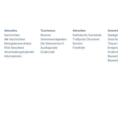
Aktuelles
Tourismus
Aktuelles
Geschi
Nachrichten
Museen
Katholische Gemeinde
Stadtge
Alle Nachrichten
Sehenswürdigkeiten
Treffpunkt Ökumene
Geschic
Meistgelesene Artikel
Die Steinreichen 5
Kirchen
"Daran 
RSS Newsfeed
Ausflugsziele
Friedhöfe
Ereigni
Veranstaltungskalender
Grafschaft
Grafsch
Informationen
Bauwer
Bauwer