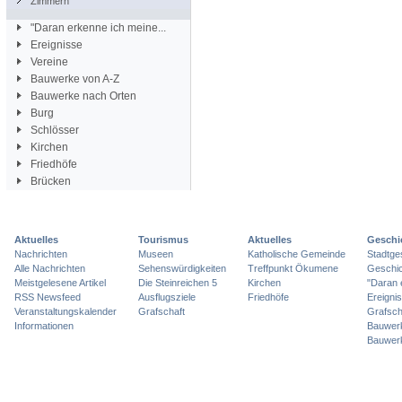
Zimmern
"Daran erkenne ich meine...
Ereignisse
Vereine
Bauwerke von A-Z
Bauwerke nach Orten
Burg
Schlösser
Kirchen
Friedhöfe
Brücken
Aktuelles
Tourismus
Aktuelles
Geschi
Nachrichten
Museen
Katholische Gemeinde
Stadtge
Alle Nachrichten
Sehenswürdigkeiten
Treffpunkt Ökumene
Geschic
Meistgelesene Artikel
Die Steinreichen 5
Kirchen
"Daran 
RSS Newsfeed
Ausflugsziele
Friedhöfe
Ereigni
Veranstaltungskalender
Grafschaft
Grafsch
Informationen
Bauwer
Bauwer