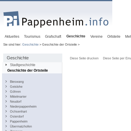
Geschichte
Aktuelles
Tourismus
Grafschaft
Vereine
Ortsteile
Me
Sie sind hier:
Geschichte
> Geschichte der Ortsteile >
Geschichte
Diese Seite drucken
Diese Seite per Ema
Stadtgeschichte
Geschichte der Ortsteile
Bieswang
Geislohe
Göhren
Mittelmarter
Neudorf
Niederpappenheim
Ochsenhart
Osterdorf
Pappenheim
Übermatzhofen