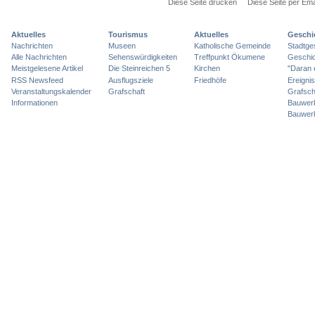
Diese Seite drucken
Diese Seite per Ema
Aktuelles
Tourismus
Aktuelles
Geschi
Nachrichten
Museen
Katholische Gemeinde
Stadtge
Alle Nachrichten
Sehenswürdigkeiten
Treffpunkt Ökumene
Geschic
Meistgelesene Artikel
Die Steinreichen 5
Kirchen
"Daran 
RSS Newsfeed
Ausflugsziele
Friedhöfe
Ereigni
Veranstaltungskalender
Grafschaft
Grafsch
Informationen
Bauwer
Bauwer