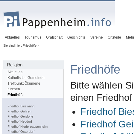
Aktuelles
Tourismus
Grafschaft
Geschichte
Vereine
Ortsteile
Meh
Sie sind hier: Friedhöfe >
Religion
Friedhöfe
Aktuelles
Katholische Gemeinde
Bitte wählen Si
Treffpunkt Ökumene
Kirchen
einen Friedhof
Friedhöfe
Friedhof Bieswang
Friedhof Bi
Friedhof Göhren
Friedhof Geislohe
Friedhof Ge
Friedhof Neudorf
Friedhof Niederpappenheim
Friedhof Osterdorf