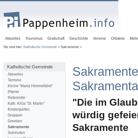
Aktuelles
Tourismus
Grafschaft
Geschichte
Vereine
Ortsteile
Meh
Sie sind hier:
Katholische Gemeinde
> Sakramente >
Katholische Gemeinde
Sakramente
Aktuelles
Termine
Sakramenta
Kirche "Mariä Himmelfahrt"
Pfarrer
Referentin
"Die im Glau
Kath. KiGa "St. Martin"
Kindergarten
würdig gefeie
Gruppen
Gremien
Sakramente
Sakramente
Solnhofen