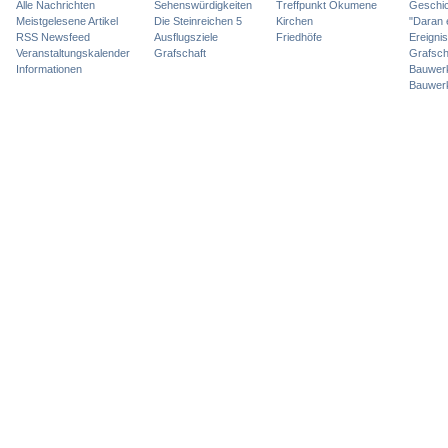
Alle Nachrichten
Sehenswürdigkeiten
Treffpunkt Ökumene
Geschic
Meistgelesene Artikel
Die Steinreichen 5
Kirchen
"Daran 
RSS Newsfeed
Ausflugsziele
Friedhöfe
Ereigni
Veranstaltungskalender
Grafschaft
Grafsch
Informationen
Bauwer
Bauwer