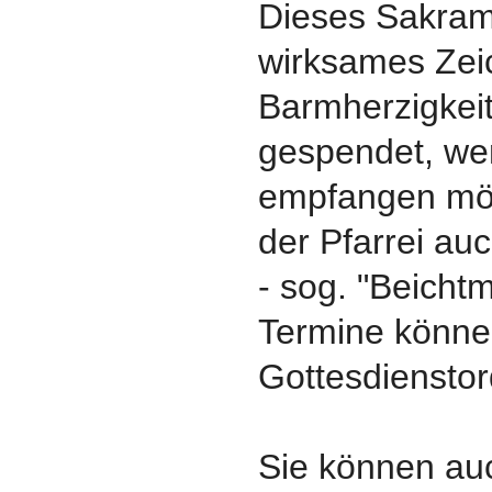
Dieses Sakrame
wirksames Zei
Barmherzigkeit
gespendet, we
empfangen möc
der Pfarrei au
- sog. "Beichtm
Termine könne
Gottesdiensto
Sie können au