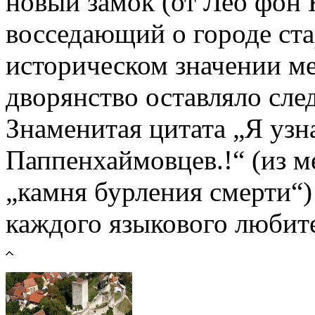
новый замок (от Лео фон
восседающий о городе ст
историческом значении ме
дворянство оставляло сле
Знаменитая цитатa „Я узн
Паппенхаймовцев.!“ (из м
„камня бурления смерти“)
каждого языкового любит