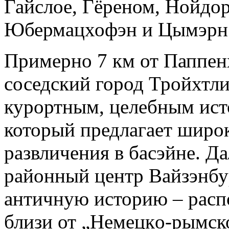
Гайслое, Гёреном, Нойдор
Юбермацхофэн и Цымэрн
Примерно 7 км от Паппен
соседский город Тройхтл
курортным, целебным ист
который предлагает широ
развличения в басэйне. Д
районный центр Вайзэнбу
античную историю – расп
близи от „Немецкo-рымск