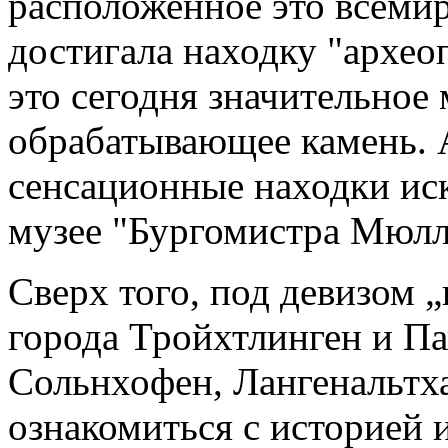
расположенное это всемир
достигала находку "археоп
это сегодня значительное
обрабатывающеe камень. 
сенсационные находки ис
музеe "Бургомистра Мюлл
Сверх того, под девизом 
города Тройхтлинген и П
Сольнхофен, Лангенальтх
oзнакомиться с историей 