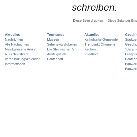
schreiben.
Diese Seite drucken
Diese Seite per Ema
Aktuelles
Tourismus
Aktuelles
Geschi
Nachrichten
Museen
Katholische Gemeinde
Stadtge
Alle Nachrichten
Sehenswürdigkeiten
Treffpunkt Ökumene
Geschic
Meistgelesene Artikel
Die Steinreichen 5
Kirchen
"Daran 
RSS Newsfeed
Ausflugsziele
Friedhöfe
Ereigni
Veranstaltungskalender
Grafschaft
Grafsch
Informationen
Bauwer
Bauwer