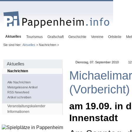
Aktuelles
Tourismus
Grafschaft
Geschichte
Vereine
Ortsteile
Me
Sie sind hier:
Aktuelles
> Nachrichten >
Dienstag, 07. September 2010
12
Aktuelles
Michaelimar
Nachrichten
Alle Nachrichten
(Vorbericht)
Meistgelesene Artikel
RSS Newsfeed
Artikel schreiben
am 19.09. in 
Veranstaltungskalender
Informationen
Innenstadt