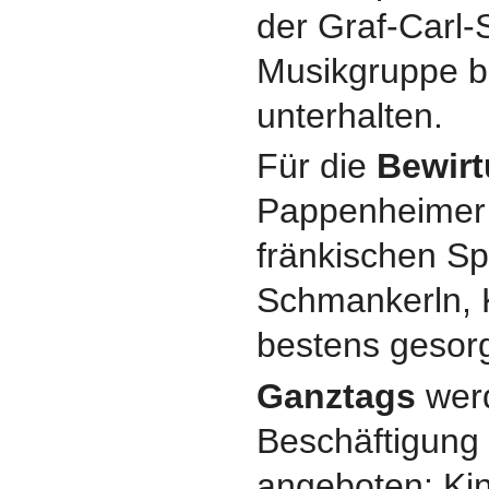
der Graf-Carl-S
Musikgruppe b
unterhalten.
Für die
Bewir
Pappenheimer A
fränkischen Sp
Schmankerln, 
bestens gesorg
Ganztags
werd
Beschäftigung 
angeboten: Ki