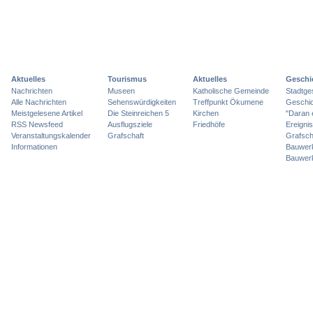
Aktuelles
Tourismus
Aktuelles
Geschi
Nachrichten
Museen
Katholische Gemeinde
Stadtge
Alle Nachrichten
Sehenswürdigkeiten
Treffpunkt Ökumene
Geschic
Meistgelesene Artikel
Die Steinreichen 5
Kirchen
"Daran 
RSS Newsfeed
Ausflugsziele
Friedhöfe
Ereigni
Veranstaltungskalender
Grafschaft
Grafsch
Informationen
Bauwer
Bauwer