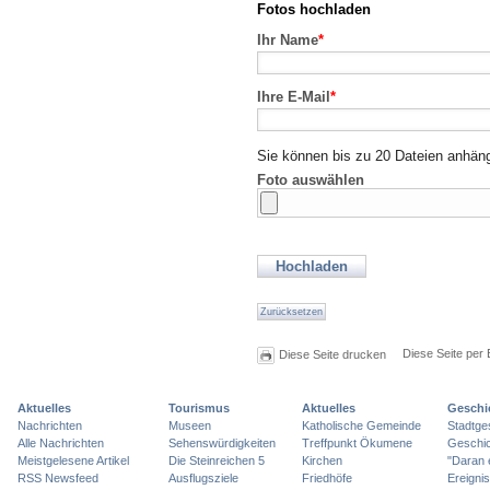
Fotos hochladen
Ihr Name
*
Ihre E-Mail
*
Sie können bis zu 20 Dateien anhän
Foto auswählen
Diese Seite per 
Diese Seite drucken
Aktuelles
Tourismus
Aktuelles
Geschi
Nachrichten
Museen
Katholische Gemeinde
Stadtge
Alle Nachrichten
Sehenswürdigkeiten
Treffpunkt Ökumene
Geschic
Meistgelesene Artikel
Die Steinreichen 5
Kirchen
"Daran 
RSS Newsfeed
Ausflugsziele
Friedhöfe
Ereigni