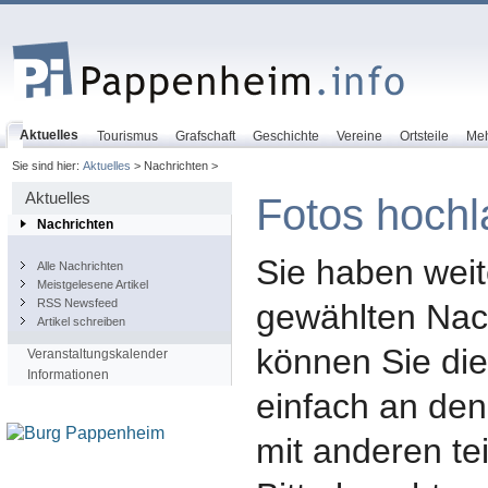
Aktuelles
Tourismus
Grafschaft
Geschichte
Vereine
Ortsteile
Me
Sie sind hier:
Aktuelles
> Nachrichten >
Aktuelles
Fotos hoch
Nachrichten
Sie haben weit
Alle Nachrichten
Meistgelesene Artikel
RSS Newsfeed
gewählten Nac
Artikel schreiben
können Sie die
Veranstaltungskalender
Informationen
einfach an den
mit anderen tei