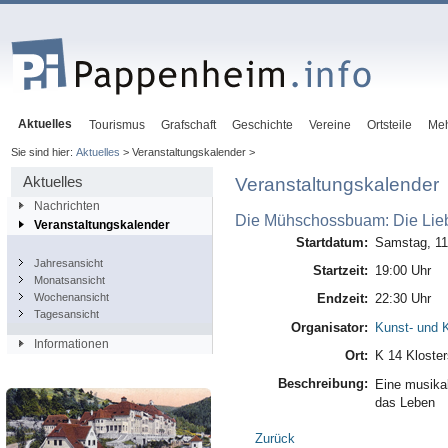
Aktuelles
Tourismus
Grafschaft
Geschichte
Vereine
Ortsteile
Me
Sie sind hier:
Aktuelles
> Veranstaltungskalender >
Aktuelles
Veranstaltungskalender
Nachrichten
Die Mühschossbuam: Die Lie
Veranstaltungskalender
Startdatum:
Samstag, 11.
Jahresansicht
Startzeit:
19:00 Uhr
Monatsansicht
Wochenansicht
Endzeit:
22:30 Uhr
Tagesansicht
Organisator:
Kunst- und K
Informationen
Ort:
K 14 Kloste
Beschreibung:
Eine musika
das Leben
Zurück