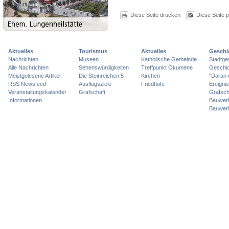
Diese Seite drucken
Diese Seite 
Aktuelles
Tourismus
Aktuelles
Geschi
Nachrichten
Museen
Katholische Gemeinde
Stadtge
Alle Nachrichten
Sehenswürdigkeiten
Treffpunkt Ökumene
Geschic
Meistgelesene Artikel
Die Steinreichen 5
Kirchen
"Daran 
RSS Newsfeed
Ausflugsziele
Friedhöfe
Ereigni
Veranstaltungskalender
Grafschaft
Grafsch
Informationen
Bauwer
Bauwer