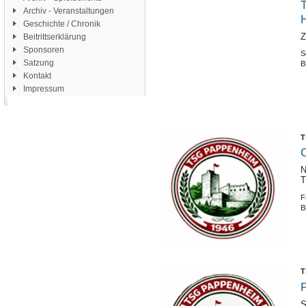
T
Archiv - Veranstaltungen
Geschichte / Chronik
Z
Beitrittserklärung
Sponsoren
S
Satzung
B
Kontakt
Impressum
T
C
N
T
F
B
T
F
S