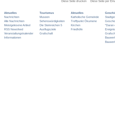
Diese Seite drucken
Diese Seite per Ema
Aktuelles
Tourismus
Aktuelles
Geschi
Nachrichten
Museen
Katholische Gemeinde
Stadtge
Alle Nachrichten
Sehenswürdigkeiten
Treffpunkt Ökumene
Geschic
Meistgelesene Artikel
Die Steinreichen 5
Kirchen
"Daran 
RSS Newsfeed
Ausflugsziele
Friedhöfe
Ereigni
Veranstaltungskalender
Grafschaft
Grafsch
Informationen
Bauwer
Bauwer