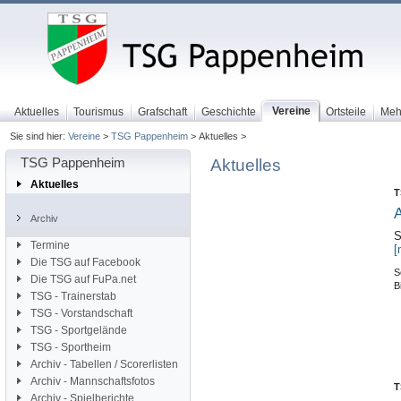
Vereine
Aktuelles
Tourismus
Grafschaft
Geschichte
Ortsteile
Meh
Sie sind hier:
Vereine
>
TSG Pappenheim
> Aktuelles >
TSG Pappenheim
Aktuelles
Aktuelles
T
A
Archiv
S
Termine
[
Die TSG auf Facebook
S
Die TSG auf FuPa.net
B
TSG - Trainerstab
TSG - Vorstandschaft
TSG - Sportgelände
TSG - Sportheim
Archiv - Tabellen / Scorerlisten
Archiv - Mannschaftsfotos
T
Archiv - Spielberichte