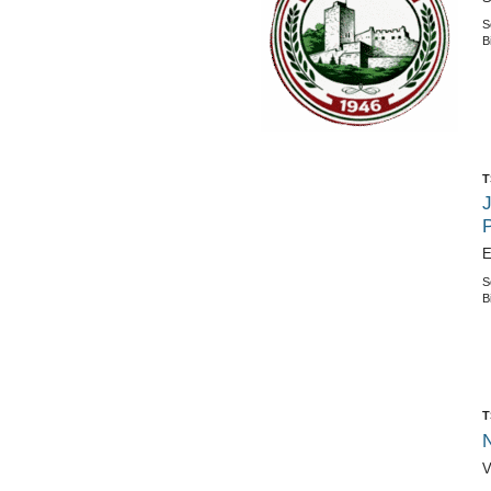
S
B
T
E
S
B
T
N
V