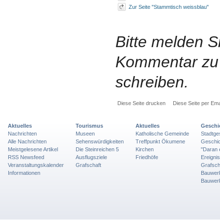
Zur Seite "Stammtisch weissblau"
Bitte melden S
Kommentar zu 
schreiben.
Diese Seite drucken
Diese Seite per Ema
Aktuelles
Tourismus
Aktuelles
Geschi
Nachrichten
Museen
Katholische Gemeinde
Stadtge
Alle Nachrichten
Sehenswürdigkeiten
Treffpunkt Ökumene
Geschic
Meistgelesene Artikel
Die Steinreichen 5
Kirchen
"Daran 
RSS Newsfeed
Ausflugsziele
Friedhöfe
Ereigni
Veranstaltungskalender
Grafschaft
Grafsch
Informationen
Bauwer
Bauwer