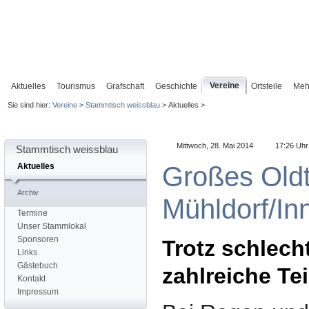
Vereine
Aktuelles
Tourismus
Grafschaft
Geschichte
Ortsteile
Meh
Sie sind hier:
Vereine
>
Stammtisch weissblau
> Aktuelles >
Mittwoch, 28. Mai 2014
17:26 Uhr
Stammtisch weissblau
Großes Oldt
Aktuelles
Archiv
Mühldorf/In
Termine
Unser Stammlokal
Sponsoren
Trotz schlech
Links
Gästebuch
zahlreiche Te
Kontakt
Impressum