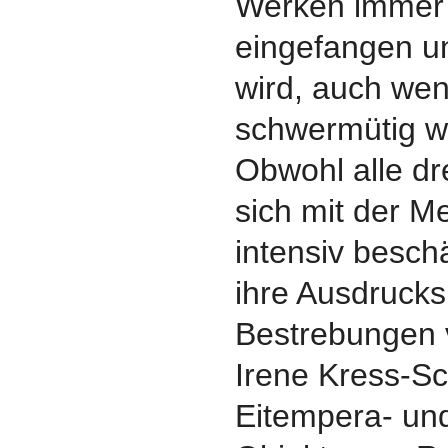
Werken immer
eingefangen un
wird, auch we
schwermütig wi
Obwohl alle dr
sich mit der M
intensiv beschä
ihre Ausdrucks
Bestrebungen v
Irene Kress-S
Eitempera- un