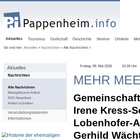
Aktuelles
Tourismus
Grafschaft
Geschichte
Vereine
Ortsteile
Me
Sie sind hier:
Aktuelles
>
Nachrichten
> Alle Nachrichten >
Freitag, 08. Mai 2026
10:28 Uhr
Aktuelles
MEHR ME
Nachrichten
Alle Nachrichten
Meistgelesene Artikel
Gemeinschaft
RSS Newsfeed
Artikel schreiben
Irene Kress-S
Veranstaltungskalender
Informationen
Lobenhofer-A
Gerhild Wäch