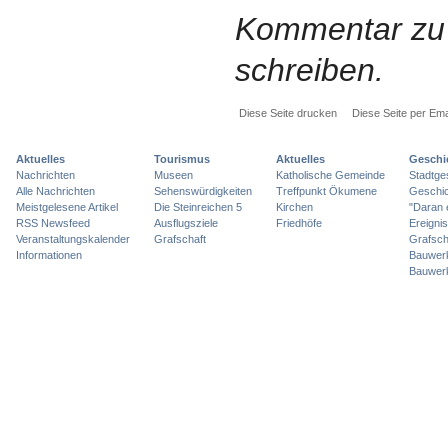
Kommentar zu 
schreiben.
Diese Seite drucken
Diese Seite per Ema
Aktuelles
Tourismus
Aktuelles
Geschi
Nachrichten
Museen
Katholische Gemeinde
Stadtge
Alle Nachrichten
Sehenswürdigkeiten
Treffpunkt Ökumene
Geschic
Meistgelesene Artikel
Die Steinreichen 5
Kirchen
"Daran 
RSS Newsfeed
Ausflugsziele
Friedhöfe
Ereigni
Veranstaltungskalender
Grafschaft
Grafsch
Informationen
Bauwer
Bauwer