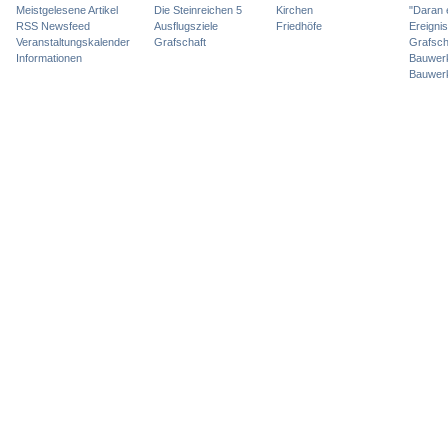
Meistgelesene Artikel
Die Steinreichen 5
Kirchen
"Daran 
RSS Newsfeed
Ausflugsziele
Friedhöfe
Ereigni
Veranstaltungskalender
Grafschaft
Grafsch
Informationen
Bauwer
Bauwer