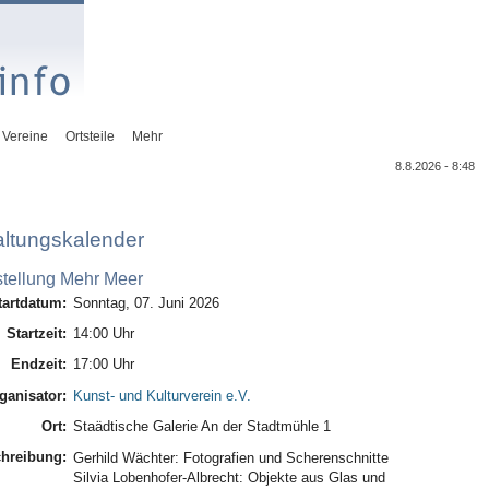
Vereine
Ortsteile
Mehr
8.8.2026 - 8:48
altungskalender
tellung Mehr Meer
tartdatum:
Sonntag, 07. Juni 2026
Startzeit:
14:00 Uhr
Endzeit:
17:00 Uhr
ganisator:
Kunst- und Kulturverein e.V.
Ort:
Staädtische Galerie An der Stadtmühle 1
hreibung:
Gerhild Wächter: Fotografien und Scherenschnitte
Silvia Lobenhofer-Albrecht: Objekte aus Glas und