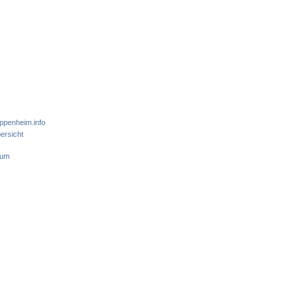
ppenheim.info
ersicht
sum