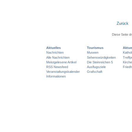
Zurück
Diese Seite d
Aktuelles
Tourismus
Aktue
Nachrichten
Museen
Katho
Alle Nachrichten
Sehenswürdigkeiten
Treff
Meistgelesene Artikel
Die Steinreichen 5
Kirch
RSS Newsfeed
Ausflugsziele
Friedh
Veranstaltungskalender
Grafschaft
Informationen