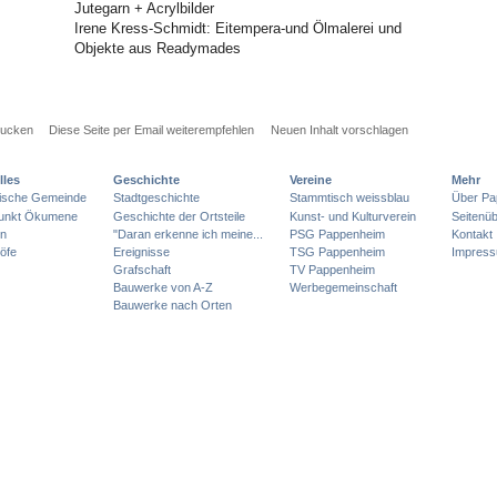
Jutegarn + Acrylbilder
Irene Kress-Schmidt: Eitempera-und Ölmalerei und
Objekte aus Readymades
rucken
Diese Seite per Email weiterempfehlen
Neuen Inhalt vorschlagen
lles
Geschichte
Vereine
Mehr
lische Gemeinde
Stadtgeschichte
Stammtisch weissblau
Über Pa
punkt Ökumene
Geschichte der Ortsteile
Kunst- und Kulturverein
Seitenüb
en
"Daran erkenne ich meine...
PSG Pappenheim
Kontakt
öfe
Ereignisse
TSG Pappenheim
Impres
Grafschaft
TV Pappenheim
Bauwerke von A-Z
Werbegemeinschaft
Bauwerke nach Orten