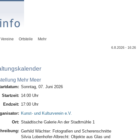
Vereine
Ortsteile
Mehr
6.8.2026 - 16:26
altungskalender
tellung Mehr Meer
tartdatum:
Sonntag, 07. Juni 2026
Startzeit:
14:00 Uhr
Endzeit:
17:00 Uhr
ganisator:
Kunst- und Kulturverein e.V.
Ort:
Staädtische Galerie An der Stadtmühle 1
hreibung:
Gerhild Wächter: Fotografien und Scherenschnitte
Silvia Lobenhofer-Albrecht: Objekte aus Glas und