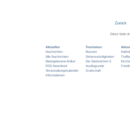
Zurück
Diese Seite d
Aktuelles
Tourismus
Aktue
Nachrichten
Museen
Katho
Alle Nachrichten
Sehenswürdigkeiten
Treff
Meistgelesene Artikel
Die Steinreichen 5
Kirch
RSS Newsfeed
Ausflugsziele
Friedh
Veranstaltungskalender
Grafschaft
Informationen