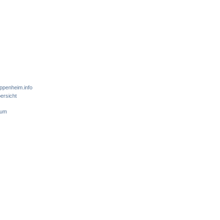
ppenheim.info
ersicht
sum