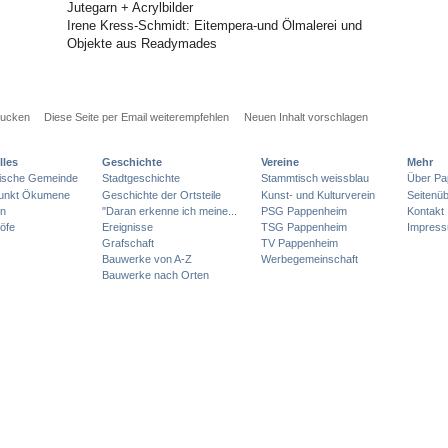
Jutegarn + Acrylbilder
Irene Kress-Schmidt: Eitempera-und Ölmalerei und
Objekte aus Readymades
rucken
Diese Seite per Email weiterempfehlen
Neuen Inhalt vorschlagen
lles
Geschichte
Vereine
Mehr
lische Gemeinde
Stadtgeschichte
Stammtisch weissblau
Über Pa
punkt Ökumene
Geschichte der Ortsteile
Kunst- und Kulturverein
Seitenüb
en
"Daran erkenne ich meine...
PSG Pappenheim
Kontakt
öfe
Ereignisse
TSG Pappenheim
Impres
Grafschaft
TV Pappenheim
Bauwerke von A-Z
Werbegemeinschaft
Bauwerke nach Orten