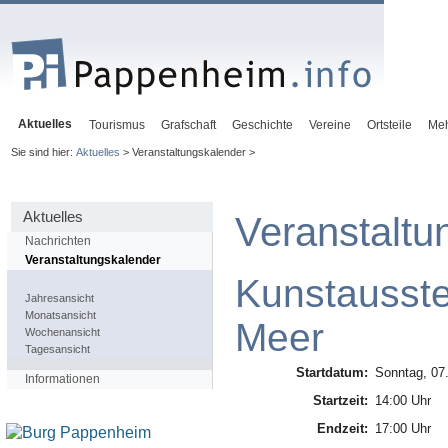
Aktuelles
Tourismus
Grafschaft
Geschichte
Vereine
Ortsteile
Me
Sie sind hier:
Aktuelles
> Veranstaltungskalender >
Aktuelles
Veranstaltu
Nachrichten
Veranstaltungskalender
Kunstausste
Jahresansicht
Monatsansicht
Meer
Wochenansicht
Tagesansicht
Startdatum:
Sonntag, 07.
Informationen
Startzeit:
14:00 Uhr
Endzeit:
17:00 Uhr