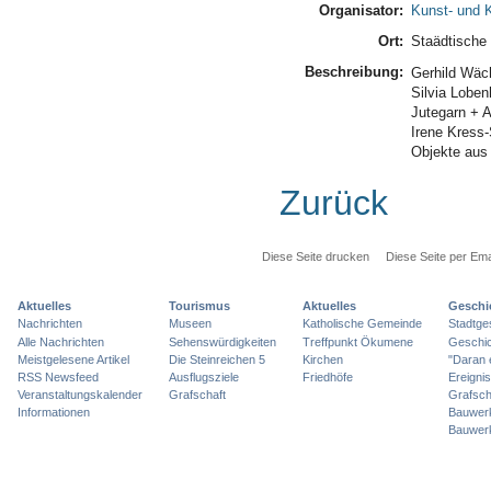
Organisator:
Kunst- und K
Ort:
Staädtische 
Beschreibung:
Gerhild Wäch
Silvia Loben
Jutegarn + A
Irene Kress
Objekte au
Zurück
Diese Seite drucken
Diese Seite per Ema
Aktuelles
Tourismus
Aktuelles
Geschi
Nachrichten
Museen
Katholische Gemeinde
Stadtge
Alle Nachrichten
Sehenswürdigkeiten
Treffpunkt Ökumene
Geschic
Meistgelesene Artikel
Die Steinreichen 5
Kirchen
"Daran 
RSS Newsfeed
Ausflugsziele
Friedhöfe
Ereigni
Veranstaltungskalender
Grafschaft
Grafsch
Informationen
Bauwer
Bauwer