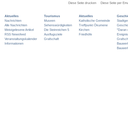
Diese Seite drucken
Diese Seite per Ema
Aktuelles
Tourismus
Aktuelles
Geschi
Nachrichten
Museen
Katholische Gemeinde
Stadtge
Alle Nachrichten
Sehenswürdigkeiten
Treffpunkt Ökumene
Geschic
Meistgelesene Artikel
Die Steinreichen 5
Kirchen
"Daran 
RSS Newsfeed
Ausflugsziele
Friedhöfe
Ereigni
Veranstaltungskalender
Grafschaft
Grafsch
Informationen
Bauwer
Bauwer