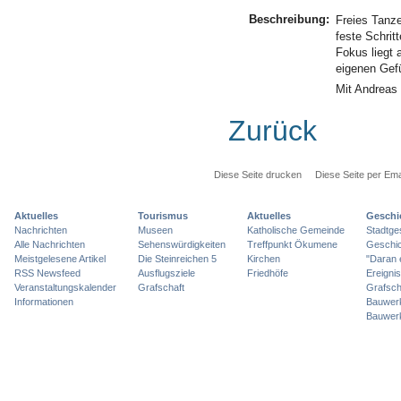
Beschreibung:
Freies Tanz
feste Schrit
Fokus liegt 
eigenen Gef
Mit Andreas 
Zurück
Diese Seite drucken
Diese Seite per Ema
Aktuelles
Tourismus
Aktuelles
Geschi
Nachrichten
Museen
Katholische Gemeinde
Stadtge
Alle Nachrichten
Sehenswürdigkeiten
Treffpunkt Ökumene
Geschic
Meistgelesene Artikel
Die Steinreichen 5
Kirchen
"Daran 
RSS Newsfeed
Ausflugsziele
Friedhöfe
Ereigni
Veranstaltungskalender
Grafschaft
Grafsch
Informationen
Bauwer
Bauwer