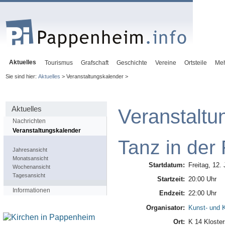
Aktuelles
Tourismus
Grafschaft
Geschichte
Vereine
Ortsteile
Me
Sie sind hier:
Aktuelles
> Veranstaltungskalender >
Aktuelles
Veranstaltu
Nachrichten
Veranstaltungskalender
Tanz in der
Jahresansicht
Monatsansicht
Startdatum:
Freitag, 12.
Wochenansicht
Tagesansicht
Startzeit:
20:00 Uhr
Informationen
Endzeit:
22:00 Uhr
Organisator:
Kunst- und K
Ort:
K 14 Kloster